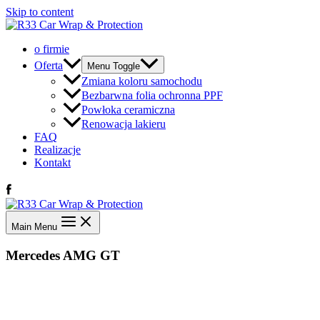
Skip to content
o firmie
Oferta
Menu Toggle
Zmiana koloru samochodu
Bezbarwna folia ochronna PPF
Powłoka ceramiczna
Renowacja lakieru
FAQ
Realizacje
Kontakt
Main Menu
Mercedes AMG GT